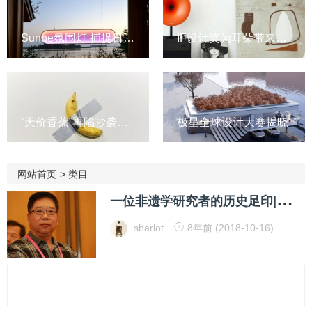
Sunne氛围灯 捕捉日落色调
IF设计奖为耳朵带来盛宴
“天价香蕉”再陷抄袭风波
极星全球设计大赛揭晓
网站首页
>
类目
一
位非遗学研究者的历史足印|苑利专访(一)
sharlot
8年前 (2018-10-16)