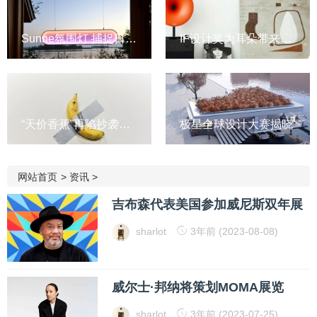
Sunne氛围灯 捕捉日落色调
IF设计奖为耳朵带来盛宴
“天价香蕉”再陷抄袭风波
极星全球设计大赛揭晓
网站首页
>
资讯
>
吉布森代表美国参加威尼斯双年展
sharlot
3年前 (2023-08-08)
威尔士·邦纳将策划MOMA展览
sharlot
3年前 (2023-07-25)