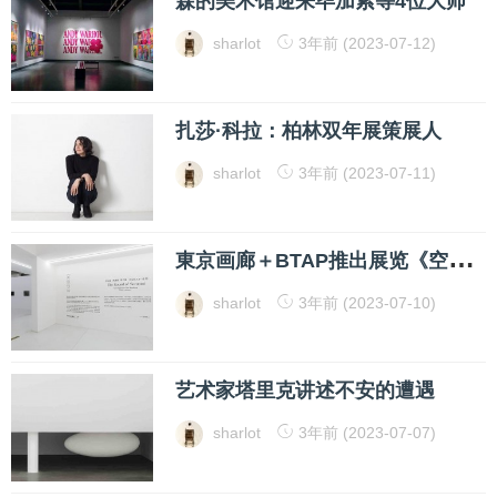
森的美术馆迎来毕加索等4位大师
sharlot
3年前 (2023-07-12)
扎莎·科拉：柏林双年展策展人
sharlot
3年前 (2023-07-11)
東
京画廊＋BTAP推出展览《空谷有音》
sharlot
3年前 (2023-07-10)
艺术家塔里克讲述不安的遭遇
sharlot
3年前 (2023-07-07)