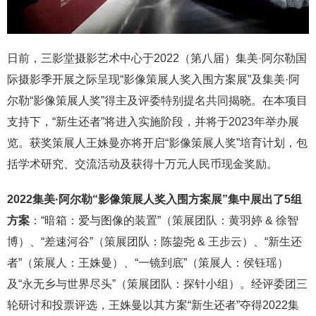
日前，三影堂摄影艺术中心于2022（第八届）集美·阿尔勒国
际摄影季开展之际呈现“影像策展人奖入围方案展”及集美·阿
尔勒“影像策展人奖”得主及评委特别提名共同揭晓。在本项目
支持下，“新生还者”将进入实施阶段，并将于2023年举办展
览。获奖策展人王姝曼亦将开启“影像策展人奖”培育计划，包
括学术研究、交流活动及获得十万元人民币现金奖励。
2022集美·阿尔勒“影像策展人奖入围方案展”集中展出了5组
方案
：“暗箱：爱与图像的装置”（策展团队：黄羽婷 & 徐智
博）、“差速河谷”（策展团队：陈鋆尧 & 王步云）、“新生还
者”（策展人：王姝曼）、“一镜到底”（策展人：侯钰瑶）
及“永无乡与世界尽头”（策展团队：探针小组）。经评委团三
轮研讨和投票评选，王姝曼以其方案“新生还者”夺得2022集