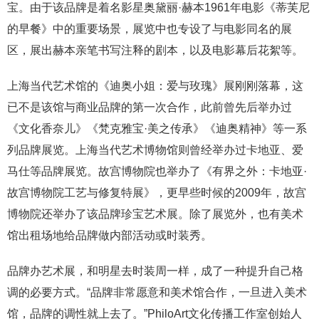
宝。由于该品牌是着名影星奥黛丽·赫本1961年电影《蒂芙尼
的早餐》中的重要场景，展览中也专设了与电影同名的展
区，展出赫本亲笔书写注释的剧本，以及电影幕后花絮等。
上海当代艺术馆的《迪奥小姐：爱与玫瑰》展刚刚落幕，这
已不是该馆与商业品牌的第一次合作，此前曾先后举办过
《文化香奈儿》《梵克雅宝·美之传承》《迪奥精神》等一系
列品牌展览。上海当代艺术博物馆则曾经举办过卡地亚、爱
马仕等品牌展览。故宫博物院也举办了《有界之外：卡地亚·
故宫博物院工艺与修复特展》，更早些时候的2009年，故宫
博物院还举办了该品牌珍宝艺术展。除了展览外，也有美术
馆出租场地给品牌做内部活动或时装秀。
品牌办艺术展，和明星去时装周一样，成了一种提升自己格
调的必要方式。“品牌非常愿意和美术馆合作，一旦进入美术
馆，品牌的调性就上去了。”PhiloArt文化传播工作室创始人