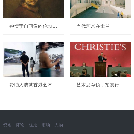
钟情于自画像的伦勃朗，画了一部自传？
当代艺术在米兰
赞助人成就香港艺术中心
艺术品存伪，拍卖行免责？
资讯
评论
视觉
市场
人物